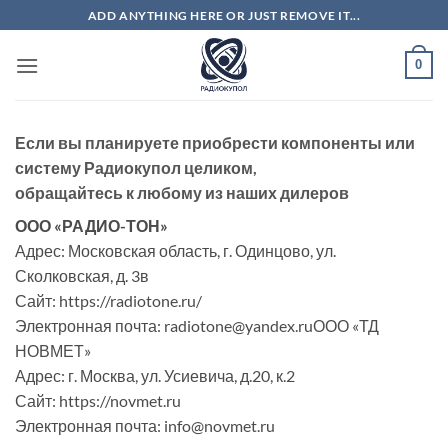
Skip
ADD ANYTHING HERE OR JUST REMOVE IT...
to
content
0
Если вы планируете приобрести компоненты или
систему Радиокупол целиком,
обращайтесь к любому из наших дилеров
ООО «РАДИО-ТОН»
Адрес: Московская область, г. Одинцово, ул.
Сколковская, д. 3в
Сайт: https://radiotone.ru/
Электронная почта: radiotone@yandex.ruООО «ТД
НОВМЕТ»
Адрес: г. Москва, ул. Усиевича, д.20, к.2
Сайт: https://novmet.ru
Электронная почта: info@novmet.ru