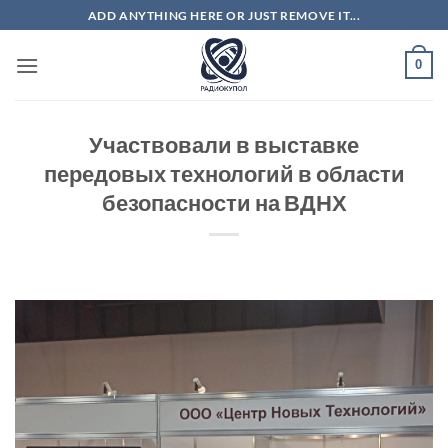
Skip
ADD ANYTHING HERE OR JUST REMOVE IT...
to
content
0
Участвовали в выставке
передовых технологий в области
безопасности на ВДНХ